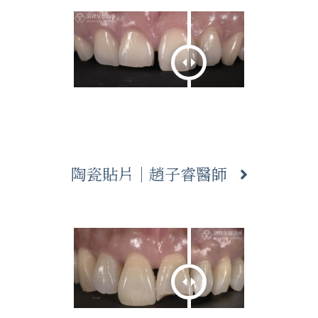
陶瓷貼片｜趙子睿醫師