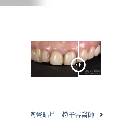
陶瓷貼片｜趙子睿醫師