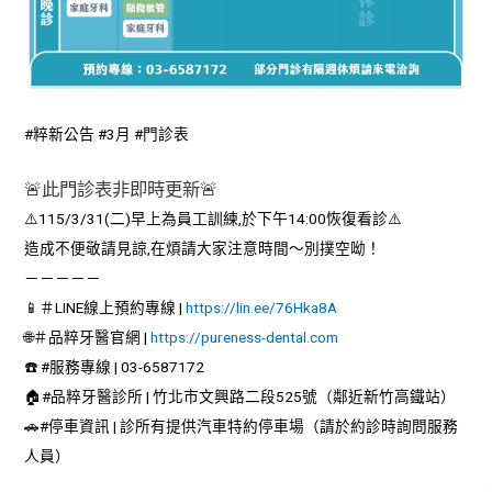
#粹新公告 #3月 #門診表
🚨此門診表非即時更新🚨
⚠️115/3/31(二)早上為員工訓練,於下午14:00恢復看診⚠️
造成不便敬請見諒,在煩請大家注意時間～別撲空呦！
－－－－－
📱＃LINE線上預約專線 |
https://lin.ee/76Hka8A
🌐＃品粹牙醫官網 |
https://pureness-dental.com
☎️ #服務專線 | 03-6587172
🏠#品粹牙醫診所 | 竹北市文興路二段525號（鄰近新竹高鐵站）
🚗#停車資訊 | 診所有提供汽車特約停車場（請於約診時詢問服務
人員）